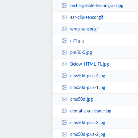
rechargeable-hearing-aid.jpg
ear-clip-sensor.gif
wrap-sensor.gif
c21.jpg
pm50-5.jpg
Below_HTML_FL.jpg
cms50d-plus-4.jpg
cms50d-plus-1.jpg
cms50dl.jpg
dental-spa-cleaner.jpg
cms50d-plus-3.jpg
cms50d-plus-2.jpg