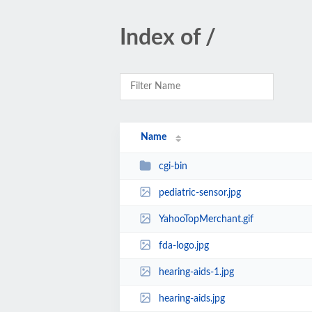
Index of /
Name
cgi-bin
pediatric-sensor.jpg
YahooTopMerchant.gif
fda-logo.jpg
hearing-aids-1.jpg
hearing-aids.jpg