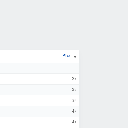
Size
-
2k
3k
3k
4k
4k